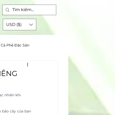
ập
USD ($)
Cà Phê Đặc Sản
IÊNG
c nhiên khi 
 bảo cây của bạn 