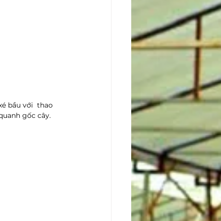
xé bầu với  thao 
 quanh gốc cây. 