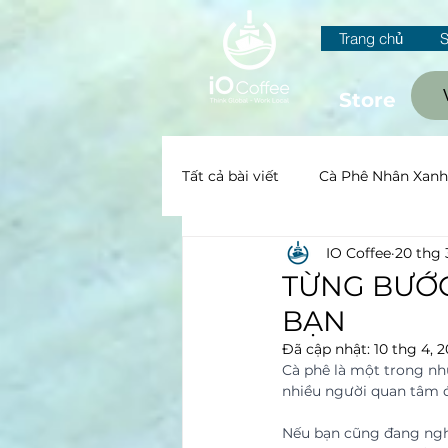
Trang chủ
Store
Tất cả bài viết
Cà Phê Nhân Xanh
IO Coffee
20 thg 
Canh tác và Sơ chế
All
TỪNG BƯỚC
BẠN
Đã cập nhật:
10 thg 4, 
Cà phê là một trong nhữ
nhiều người quan tâm đ
Nếu bạn cũng đang nghĩ