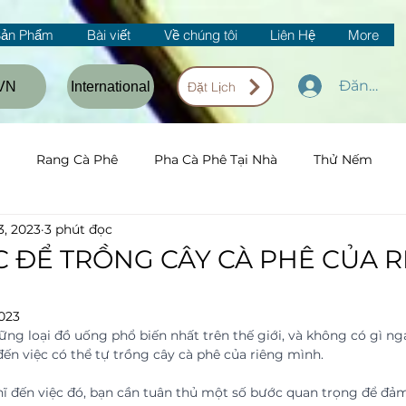
Sản Phẩm
Bài viết
Về chúng tôi
Liên Hệ
More
Đăng nh
VN
International
Đặt Lịch
Rang Cà Phê
Pha Cà Phê Tại Nhà
Thử Nếm
3, 2023
3 phút đọc
 ĐỂ TRỒNG CÂY CÀ PHÊ CỦA R
2023
ng loại đồ uống phổ biến nhất trên thế giới, và không có gì ngạ
ến việc có thể tự trồng cây cà phê của riêng mình.
 đến việc đó, bạn cần tuân thủ một số bước quan trọng để đảm