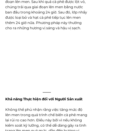
đoạn lên men. Sau khi quả cà phê được lột vỏ, 
chúng trải qua giai đoạn lên men bằng nước 
ban đầu trong khoảng 24 giờ. Sau đó, lớp nhầy 
được loại bỏ và hạt cà phê tiếp tục lên men 
thêm 24 giờ nữa. Phương pháp này thường 
cho ra những hương vị sáng và hậu vị sạch.
Khả năng Thực hiện đối với Người Sản xuất
Không thể phủ nhận rằng việc tăng mức độ 
lên men trong quá trình chế biến cà phê mang 
lại rủi ro cao hơn. Điều này bởi vì nếu không 
kiểm soát kỹ lưỡng, có thể dễ dàng gây ra tình 
trạng lên men quá mức, dẫn đến hương vị 