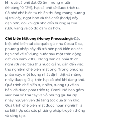
khi quả cà phê đạt độ ẩm mong muốn 
(khoảng 10-12%), hạt cà phê sẽ được trích ra. 
Cà phê chế biến tự nhiên thường mang hương 
vị trái cây, ngọt hơn và thể chất (body) đầy 
đặn hơn, đôi khi gợi nhớ đến hương vị của 
rượu vang và có độ đậm đà hơn.
Chế biến Mật ong (Honey Processing):
 Đặc 
biệt phổ biến tại các quốc gia như Costa Rica, 
phương pháp này đã trở nên phổ biến do các 
hạn chế về sử dụng nước sau một trận động 
đất vào năm 2008. Nông dân đã phải thích 
nghi với việc tiêu thụ nước giảm, dẫn đến việc 
thử nghiệm chế biến mật ong. Trong phương 
pháp này, một lượng nhất định thịt và màng 
nhầy được giữ lại trên hạt cà phê khi đang khô. 
Quá trình chế biến tự nhiên, tương tự về cơ 
bản, đã được phát triển tại Brazil. Nó bao gồm 
việc loại bỏ trái cây và vỏ nhưng giữ lại lớp 
nhầy nguyên vẹn để tăng tốc quá trình khô. 
Quá trình chế biến mật được hoan nghênh là 
sự kết hợp của các phương pháp truyền thống 
và sáng tạo.