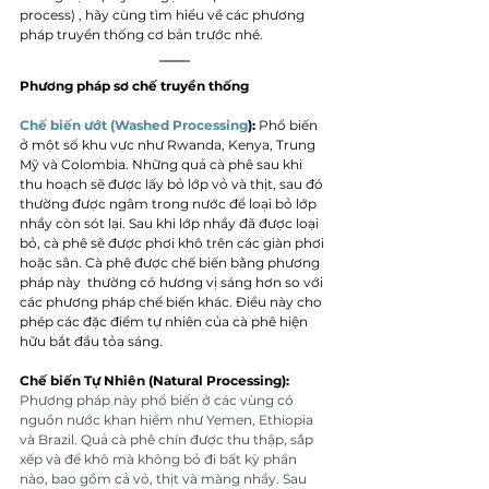
process) , hãy cùng tìm hiểu về các phương 
pháp truyền thống cơ bản trước nhé.
Phương pháp sơ chế truyền thống
Chế biến ướt (Washed Processing
):
 Phổ biến 
ở một số khu vực như Rwanda, Kenya, Trung 
Mỹ và Colombia. Những quả cà phê sau khi 
thu hoạch sẽ được lấy bỏ lớp vỏ và thịt, sau đó 
thường được ngâm trong nước để loại bỏ lớp 
nhầy còn sót lại. Sau khi lớp nhầy đã được loại 
bỏ, cà phê sẽ được phơi khô trên các giàn phơi 
hoặc sân. Cà phê được chế biến bằng phương 
pháp này  thường có hương vị sáng hơn so với 
các phương pháp chế biến khác. Điều này cho 
phép các đặc điểm tự nhiên của cà phê hiện 
hữu bắt đầu tỏa sáng.
Chế biến Tự Nhiên (Natural Processing):
Phương pháp này phổ biến ở các vùng có 
nguồn nước khan hiếm như Yemen, Ethiopia 
và Brazil. Quả cà phê chín được thu thập, sắp 
xếp và để khô mà không bỏ đi bất kỳ phần 
nào, bao gồm cả vỏ, thịt và màng nhầy. Sau 