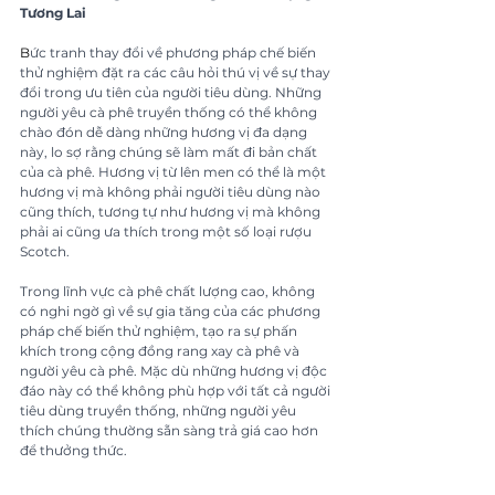
Tương Lai
B
ức tranh thay đổi về phương pháp chế biến 
thử nghiệm đặt ra các câu hỏi thú vị về sự thay 
đổi trong ưu tiên của người tiêu dùng. Những 
người yêu cà phê truyền thống có thể không 
chào đón dễ dàng những hương vị đa dạng 
này, lo sợ rằng chúng sẽ làm mất đi bản chất 
của cà phê. Hương vị từ lên men có thể là một 
hương vị mà không phải người tiêu dùng nào 
cũng thích, tương tự như hương vị mà không 
phải ai cũng ưa thích trong một số loại rượu 
Scotch.
Trong lĩnh vực cà phê chất lượng cao, không 
có nghi ngờ gì về sự gia tăng của các phương 
pháp chế biến thử nghiệm, tạo ra sự phấn 
khích trong cộng đồng rang xay cà phê và 
người yêu cà phê. Mặc dù những hương vị độc 
đáo này có thể không phù hợp với tất cả người 
tiêu dùng truyền thống, những người yêu 
thích chúng thường sẵn sàng trả giá cao hơn 
để thưởng thức.