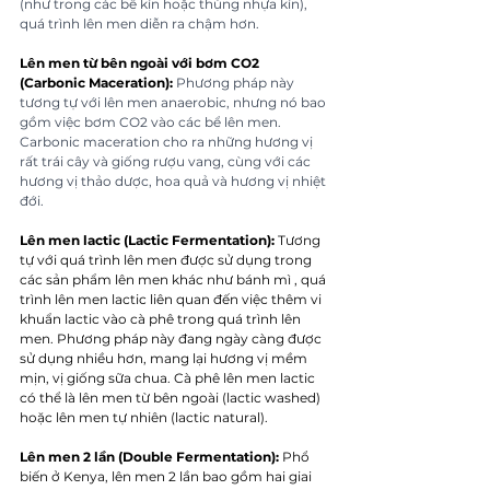
(như trong các bể kín hoặc thùng nhựa kín), 
quá trình lên men diễn ra chậm hơn.
Lên men từ bên ngoài với bơm CO2 
(Carbonic Maceration):
 Phương pháp này 
tương tự với lên men anaerobic, nhưng nó bao 
gồm việc bơm CO2 vào các bể lên men. 
Carbonic maceration cho ra những hương vị 
rất trái cây và giống rượu vang, cùng với các 
hương vị thảo dược, hoa quả và hương vị nhiệt 
đới.
Lên men lactic (Lactic Fermentation):
 Tương 
tự với quá trình lên men được sử dụng trong 
các sản phẩm lên men khác như bánh mì , quá 
trình lên men lactic liên quan đến việc thêm vi 
khuẩn lactic vào cà phê trong quá trình lên 
men. Phương pháp này đang ngày càng được 
sử dụng nhiều hơn, mang lại hương vị mềm 
mịn, vị giống sữa chua. Cà phê lên men lactic 
có thể là lên men từ bên ngoài (lactic washed) 
hoặc lên men tự nhiên (lactic natural).
Lên men 2 lần (Double Fermentation):
 Phổ 
biến ở Kenya, lên men 2 lần bao gồm hai giai 