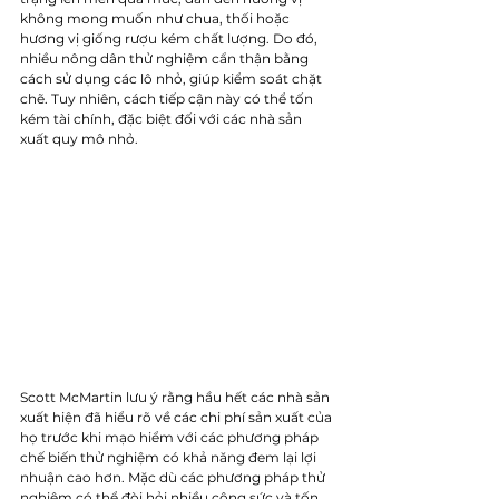
không mong muốn như chua, thối hoặc 
hương vị giống rượu kém chất lượng. Do đó, 
nhiều nông dân thử nghiệm cẩn thận bằng 
cách sử dụng các lô nhỏ, giúp kiểm soát chặt 
chẽ. Tuy nhiên, cách tiếp cận này có thể tốn 
kém tài chính, đặc biệt đối với các nhà sản 
xuất quy mô nhỏ.
Scott McMartin lưu ý rằng hầu hết các nhà sản 
xuất hiện đã hiểu rõ về các chi phí sản xuất của 
họ trước khi mạo hiểm với các phương pháp 
chế biến thử nghiệm có khả năng đem lại lợi 
nhuận cao hơn. Mặc dù các phương pháp thử 
nghiệm có thể đòi hỏi nhiều công sức và tốn 