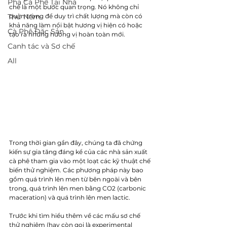
Pha Cà Phê Tại Nhà
chế là một bước quan trọng. Nó không chỉ 
Thử Nếm
quan trọng để duy trì chất lượng mà còn có 
khả năng làm nổi bật hương vị hiện có hoặc 
Cà Phê Đặc Sản
tạo ra những hương vị hoàn toàn mới.
Canh tác và Sơ chế
All
Trong thời gian gần đây, chúng ta đã chứng 
kiến sự gia tăng đáng kể của các nhà sản xuất 
cà phê tham gia vào một loạt các kỹ thuật chế 
biến thử nghiệm. Các phương pháp này bao 
gồm quá trình lên men từ bên ngoài và bên 
trong, quá trình lên men bằng CO2 (carbonic 
maceration) và quá trình lên men lactic.
Trước khi tìm hiểu thêm về các mấu sơ chế 
thử nghiệm (hay còn gọi là experimental 