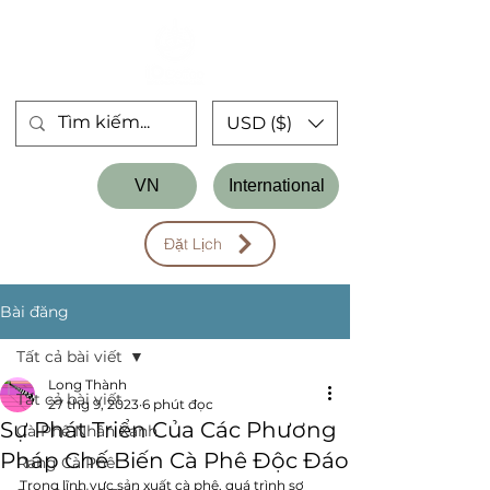
USD ($)
Store
VN
International
Workshop
Đặt Lịch
Bài đăng
Tất cả bài viết
Long Thành
Tất cả bài viết
27 thg 9, 2023
6 phút đọc
Sự Phát Triển Của Các Phương
Cà Phê Nhân Xanh
Pháp Chế Biến Cà Phê Độc Đáo
Rang Cà Phê
Trong lĩnh vực sản xuất cà phê, quá trình sơ 