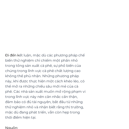
Đi đến k
ết luận, mặc dù các phương pháp chế 
biến thử nghiệm chỉ chiếm một phần nhỏ 
trong tổng sản xuất cà phê, sự phổ biến của 
chúng trong lĩnh vực cà phê chất lượng cao 
không thể phủ nhận. Những phương pháp 
này, khi được thực hiện một cách khéo léo, có 
thể mở ra những chiều sâu mới mẻ của cà 
phê. Các nhà sản xuất muốn mở rộng phạm vi 
trong lĩnh vực này nên cân nhắc cẩn thận, 
đảm bảo có đủ tài nguyên, bắt đầu từ những 
thử nghiệm nhỏ và nhận biết rằng thị trường, 
mặc dù đang phát triển, vẫn còn hẹp trong 
thời điểm hiện tại.
Nguồn: 