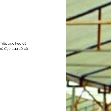
iếp xúc kéo dài 
ủ đạo của sô cô 