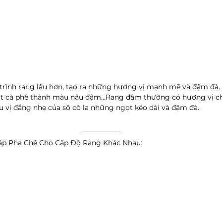
trình rang lâu hơn, tạo ra những hương vị mạnh mẽ và đậm đà. T
hạt cà phê thành màu nâu đậm...Rang đậm thường có hương vị ch
hậu vị đắng nhẹ của sô cô la những ngọt kéo dài và đậm đà.
áp Pha Chế Cho Cấp Độ Rang Khác Nhau: