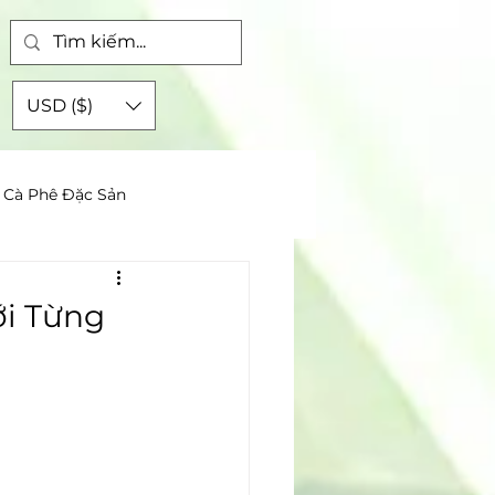
ập
USD ($)
Cà Phê Đặc Sản
ới Từng