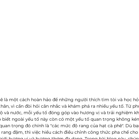
ê là một cách hoàn hảo để những người thích tìm tòi và học hỏi
ân, vì cần đòi hỏi cân nhắc và khám phá ra nhiều yếu tố. Từ p
 độ và nước, mỗi yếu tố đóng góp vào hương vị và trải nghiệm k
ó biết ngoài yếu tố này còn có một yếu tố quan trọng không k
uan trọng đó chính là "các mức độ rang của hạt cà phê". Dù bạn
 rang đậm, thì việc hiểu cách điều chỉnh công thức pha chế cho
giới hương vị và hương thơm đa dạng. Trong bài blog này, chún