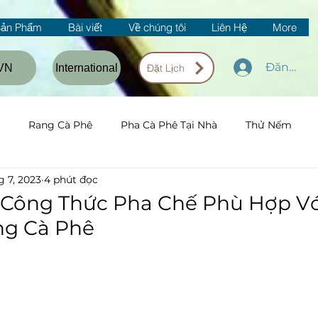
Sản Phẩm
Bài viết
Về chúng tôi
Liên Hệ
More
Đăng nh
VN
International
Đặt Lịch
Rang Cà Phê
Pha Cà Phê Tại Nhà
Thử Nếm
g 7, 2023
4 phút đọc
 Công Thức Pha Chế Phù Hợp V
ng Cà Phê