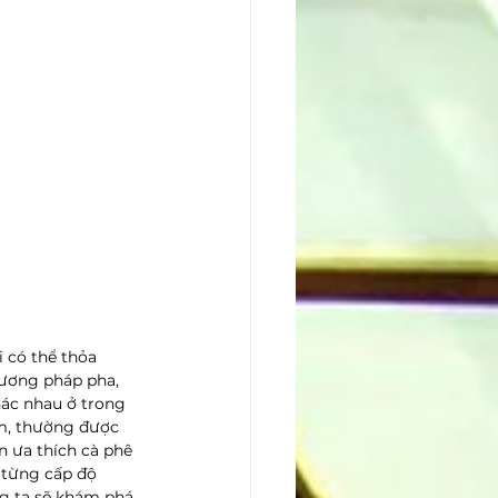
 có thể thỏa 
hương pháp pha, 
hác nhau ở trong 
ém, thường được 
 ưa thích cà phê 
 từng cấp độ 
g ta sẽ khám phá 