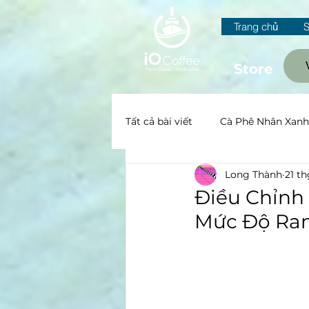
Trang chủ
Store
Tất cả bài viết
Cà Phê Nhân Xanh
Long Thành
21 th
Canh tác và Sơ chế
All
Điều Chỉnh
Mức Độ Ra