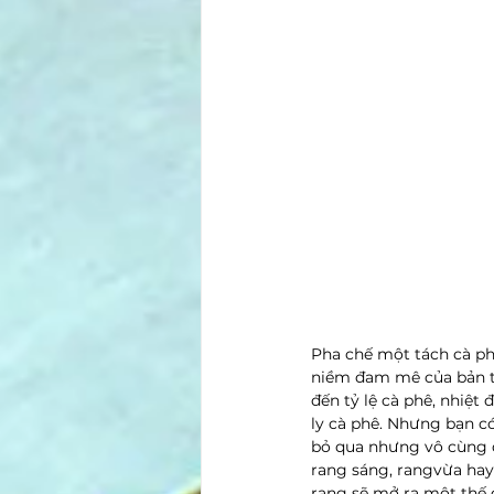
Pha chế một tách cà ph
niềm đam mê của bản th
đến tỷ lệ cà phê, nhiệt
ly cà phê. Nhưng bạn c
bỏ qua nhưng vô cùng q
rang sáng, rangvừa hay
rang sẽ mở ra một thế 