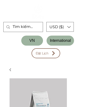
USD ($)
Store
VN
International
Workshop
Đặt Lịch