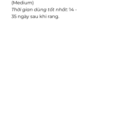
(Medium)
Thời gian dùng tốt nhất:
14 -
35 ngày sau khi rang.
……………………
HƯỚNG DẪN PHA
Để có một ly cà phê ngon
bạn hãy nhấn vào link dưới
đây nhé!
Video hướng dẫn:
Tại đây
iO Coffee Corporation
The Signature M7, A2.05
Block A, Phu My Hung,
District 7, HCMC, Viet Nam
(+84)
932 410 699