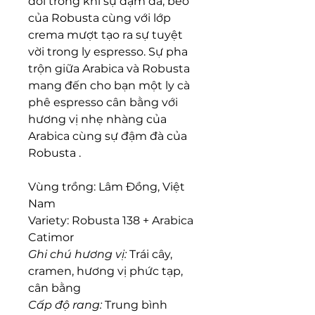
đối trong khi sự đậm đà, béo
của Robusta cùng với lớp
crema mượt tạo ra sự tuyệt
vời trong ly espresso. Sự pha
trộn giữa Arabica và Robusta
mang đến cho bạn một ly cà
phê espresso cân bằng với
hương vị nhẹ nhàng của
Arabica cùng sự đậm đà của
Robusta .
Vùng trồng:
Lâm Đồng, Việt
Nam
Variety:
Robusta 138 + Arabica
Catimor
Ghi chú hương vị:
Trái cây,
cramen, hương vị phức tạp,
cân bằng
Cấp độ rang:
Trung bình