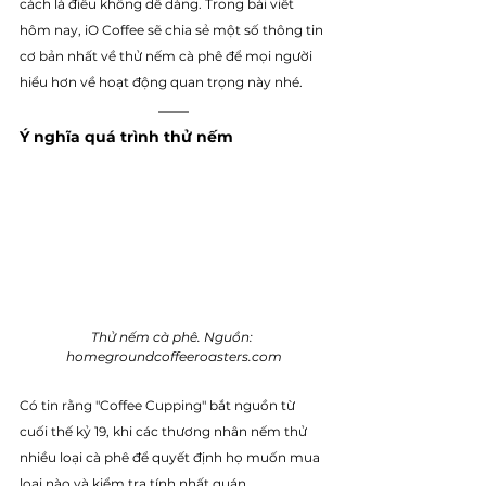
cách là điều không dễ dàng. Trong bài viết 
hôm nay, iO Coffee sẽ chia sẻ một số thông tin 
cơ bản nhất về thử nếm cà phê để mọi người 
hiểu hơn về hoạt động quan trọng này nhé. 
Ý nghĩa quá trình thử nếm
Thử nếm cà phê. Nguồn: 
homegroundcoffeeroasters.com
Có tin rằng "Coffee Cupping" bắt nguồn từ 
cuối thế kỷ 19, khi các thương nhân nếm thử 
nhiều loại cà phê để quyết định họ muốn mua 
loại nào và kiểm tra tính nhất quán. 