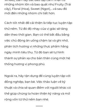
những nhóm lớn và bao quát như Fruity (Trái 
cây), Floral (Hoa), Sweet (Ngọt),...và sau đó 
mới đến những nhóm chi tiết hơn. 
Cách tốt nhất để cải thiện là tiếp tục luyện tập 
thử nếm. Từ đó độ nhạy của vị giác sẽ tăng 
dần theo thời gian. Bạn có thể bắt đầu bằng 
việc chủ động ăn uống chậm lại và ghi nhớ, 
phân tích hương vị những thực phẩm hằng 
ngày mình tiêu thụ. Từ đó bạn sẽ tự hình 
thành sự phản xạ cho bản thân cùng một hệ 
thống hương vị phong phú.
Ngoài ra, hãy tận dụng để cùng luyện tập với 
đồng nghiệp, bạn bè. Việc thảo luận về kỹ 
thuật và chia sẻ quan điểm với người khác có 
thể giúp chúng ta hoàn thiện kỹ năng và mở 
rộng vốn từ thử nếm bạn nhé. 