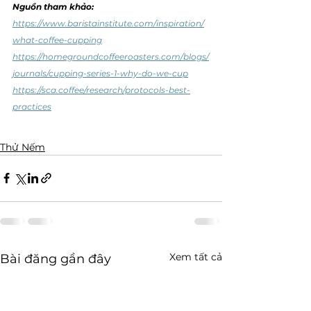
Nguồn tham khảo: 
https://www.baristainstitute.com/inspiration/
what-coffee-cupping
https://homegroundcoffeeroasters.com/blogs/
journals/cupping-series-1-why-do-we-cup
https://sca.coffee/research/protocols-best-
practices
Thử Nếm
Xem tất cả
Bài đăng gần đây