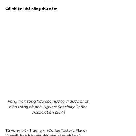
Cải thiện khả năng thử nếm 
Vòng tròn tổng hợp các hương vị được phát 
hiện trong cà phê. Nguồn: Specialty Coffee 
Association (SCA)
Từ vòng tròn hương vị (Coffee Taster's Flavor 
Wheel), bạn hãy bắt đầu tập cảm nhận từ 