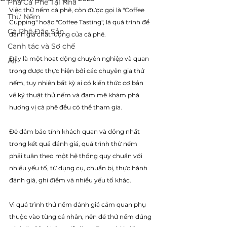
Pha Cà Phê Tại Nhà
Việc thử nếm cà phê, còn được gọi là "Coffee 
Thử Nếm
Cupping" hoặc "Coffee Tasting", là quá trình để 
Cà Phê Đặc Sản
đánh giá chất lượng của cà phê. 
Canh tác và Sơ chế
Đây là một hoạt động chuyên nghiệp và quan 
All
trọng được thực hiện bởi các chuyên gia thử 
nếm, tuy nhiên bất kỳ ai có kiến thức cơ bản 
về kỹ thuật thử nếm và đam mê khám phá 
hương vị cà phê đều có thể tham gia. 
Để đảm bảo tính khách quan và đồng nhất 
trong kết quả đánh giá, quá trình thử nếm 
phải tuân theo một hệ thống quy chuẩn với 
nhiều yếu tố, từ dụng cụ, chuẩn bị, thực hành 
đánh giá, ghi điểm và nhiều yếu tố khác. 
Vì quá trình thử nếm đánh giá cảm quan phụ 
thuộc vào từng cá nhân, nên để thử nếm đúng 