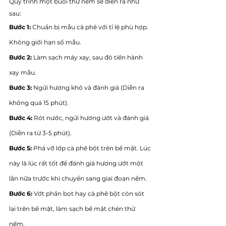
Quy trình một buổi thử nếm sẽ diễn ra như 
sau: 
Bước 1:
 Chuẩn bị mẫu cà phê với tỉ lệ phù hợp. 
Không giới hạn số mẫu. 
Bước 2:
 Làm sạch máy xay, sau đó tiến hành 
xay mẫu. 
Bước 3: 
Ngửi hương khô và đánh giá (Diễn ra 
không quá 15 phút).
Bước 4: 
Rót nước, ngửi hương ướt và đánh giá 
(Diễn ra từ 3-5 phút). 
Bước 5: 
Phá vỡ lớp cà phê bột trên bề mặt. Lúc 
này là lúc rất tốt để đánh giá hương ướt một 
lần nữa trước khi chuyển sang giai đoạn nếm. 
Bước 6: 
Vớt phần bọt hay cà phê bột còn sót 
lại trên bề mặt, làm sạch bề mặt chén thử 
nếm. 