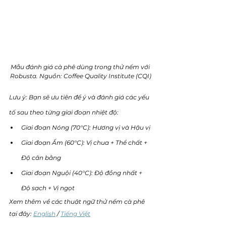
Mẫu đánh giá cà phê dùng trong thử nếm với 
Robusta. Nguồn: Coffee Quality Institute (CQI)
Lưu ý: Bạn sẽ ưu tiên để ý và đánh giá các yếu 
tố sau theo từng giai đoạn nhiệt độ: 
Giai đoạn Nóng (70°C): Hương vị và Hậu vị 
Giai đoạn Ấm (60°C): Vị chua + Thể chất + 
Độ cân bằng 
Giai đoạn Nguội (40°C): Độ đồng nhất + 
Độ sạch + Vị ngọt
Xem thêm về các thuật ngữ thử nếm cà phê 
tại đây: 
English
 / 
Tiếng Việt