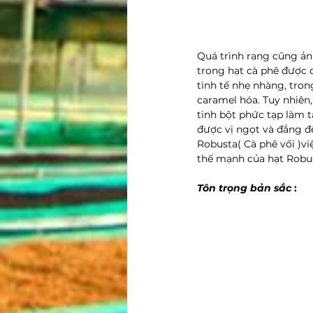
Quá trình rang cũng ản
trong hạt cà phê được c
tinh tế nhẹ nhàng, tr
caramel hóa. Tuy nhiên,
tinh bột phức tạp làm 
được vị ngọt và đắng để
Robusta( Cà phê vối )vi
thế mạnh của hạt Robus
Tôn trọng bản sắc 
: