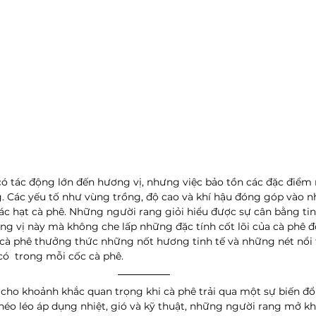
ó tác động lớn đến hương vị, nhưng việc bảo tồn các đặc điểm r
ng. Các yếu tố như vùng trồng, độ cao và khí hậu đóng góp vào 
c hạt cà phê. Những người rang giỏi hiểu được sự cân bằng tinh
 vị này mà không che lấp những đặc tính cốt lõi của cà phê đó
à phê thưởng thức những nốt hương tinh tế và những nét nổi t
ó  trong mỗi cốc cà phê.
 cho khoảnh khắc quan trọng khi cà phê trải qua một sự biến đổi
héo léo áp dụng nhiệt, gió và kỹ thuật, những người rang mở k