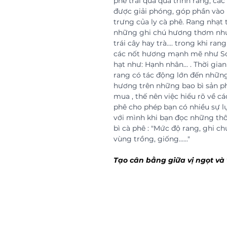
phê trải qua quá trình rang, các
được giải phóng, góp phần vào
trưng của ly cà phê. Rang nhạt 
những ghi chú hương thơm như
trái cây hay trà.... trong khi r
các nốt hương mạnh mẽ như Soc
hạt như: Hạnh nhân... . Thời gia
rang có tác động lớn đến những
hương trên những bao bì sản p
mua , thế nên việc hiểu rõ về c
phê cho phép bạn có nhiều sự l
với mình khi bạn đọc những thô
bì cà phê : "Mức độ rang, ghi ch
vùng trồng, giống......"
Tạo cân bằng giữa vị ngọt và