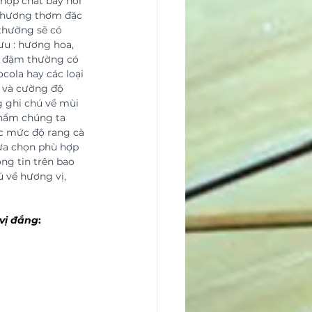
 hợp chất bay hơi 
 hương thơm đặc 
thường sẽ có 
u : hương hoa, 
ang đậm thường có 
ola hay các loại 
n và cường độ 
 ghi chú về mùi 
hẩm chúng ta 
ác mức độ rang cà 
ựa chọn phù hợp 
ng tin trên bao 
ú về hương vị, 
 vị đắng
: 