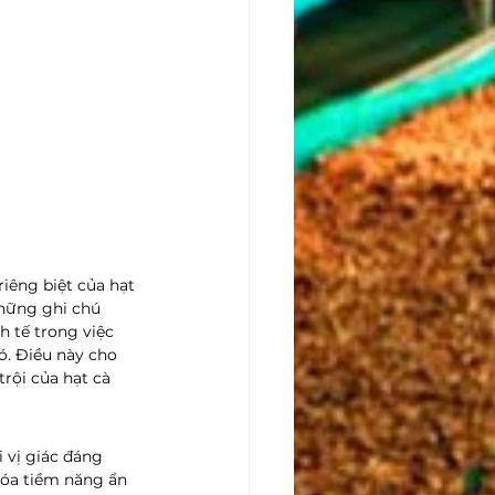
iêng biệt của hạt 
những ghi chú 
 tế trong việc 
. Điều này cho 
rội của hạt cà 
 vị giác đáng 
hóa tiềm năng ẩn 