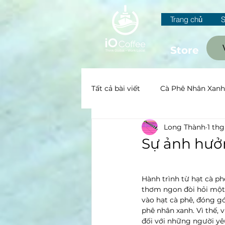
Trang chủ
Store
Tất cả bài viết
Cà Phê Nhân Xanh
Long Thành
1 thg
Canh tác và Sơ chế
All
Sự ảnh hưở
Hành trình từ hạt cà ph
thơm ngon đòi hỏi một b
vào hạt cà phê, đóng g
phê nhân xanh. Vì thế, v
đối với những người yê