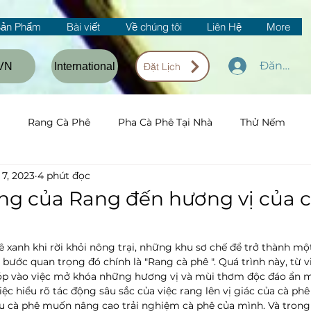
Sản Phẩm
Bài viết
Về chúng tôi
Liên Hệ
More
Đăng nh
VN
International
Đặt Lịch
Rang Cà Phê
Pha Cà Phê Tại Nhà
Thử Nếm
 7, 2023
4 phút đọc
ng của Rang đến hương vị của 
ê xanh khi rời khỏi nông trại, những khu sơ chế để trở thành mộ
ước quan trọng đó chính là "Rang cà phê ". Quá trình này, từ v
óp vào việc mở khóa những hương vị và mùi thơm độc đáo ẩn m
iệc hiểu rõ tác động sâu sắc của việc rang lên vị giác của cà phê 
u cà phê muốn nâng cao trải nghiệm cà phê của mình. Và trong b