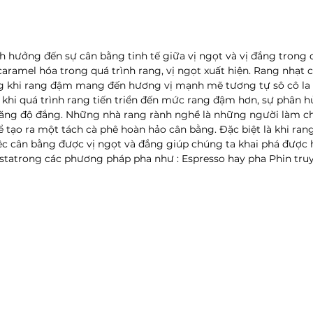
h hưởng đến sự cân bằng tinh tế giữa vị ngọt và vị đắng trong 
aramel hóa trong quá trình rang, vị ngọt xuất hiện. Rang nhạt c
ong khi rang đậm mang đến hương vị mạnh mẽ tương tự sô cô la
 khi quá trình rang tiến triển đến mức rang đậm hơn, sự phân h
tăng độ đắng. Những nhà rang rành nghề là những người làm ch
 tạo ra một tách cà phê hoàn hảo cân bằng. Đặc biệt là khi rang
ệc cân bằng được vị ngọt và đắng giúp chúng ta khai phá được h
tatrong các phương pháp pha như : Espresso hay pha Phin truy