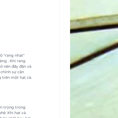
ộ "rang nhạt" 
àng . Khi rang 
rở nên đầy đặn và 
chỉnh sự cân 
 trên một hạt cà.
n trọng trong 
hê. Khi hạt cà 