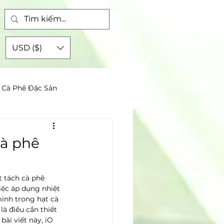
ập
USD ($)
Cà Phê Đặc Sản
cà phê
t tách cà phê 
iệc áp dụng nhiệt 
ình trong hạt cà 
là điều cần thiết 
ài viết này, iO 